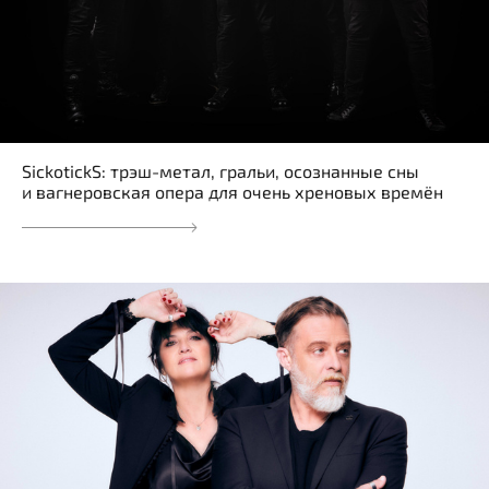
SickotickS: трэш-метал, гральи, осознанные сны
и вагнеровская опера для очень хреновых времён