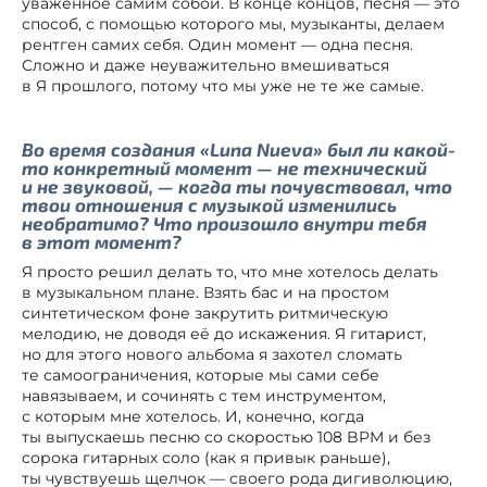
уважённое самим собой. В конце концов, песня — это
способ, с помощью которого мы, музыканты, делаем
рентген самих себя. Один момент — одна песня.
Сложно и даже неуважительно вмешиваться
в Я прошлого, потому что мы уже не те же самые.
Во время создания «Luna Nueva» был ли какой-
то конкретный момент — не технический
и не звуковой, — когда ты почувствовал, что
твои отношения с музыкой изменились
необратимо? Что произошло внутри тебя
в этот момент?
Я просто решил делать то, что мне хотелось делать
в музыкальном плане. Взять бас и на простом
синтетическом фоне закрутить ритмическую
мелодию, не доводя её до искажения. Я гитарист,
но для этого нового альбома я захотел сломать
те самоограничения, которые мы сами себе
навязываем, и сочинять с тем инструментом,
с которым мне хотелось. И, конечно, когда
ты выпускаешь песню со скоростью 108 BPM и без
сорока гитарных соло (как я привык раньше),
ты чувствуешь щелчок — своего рода дигиволюцию,