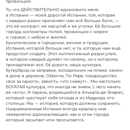
провинций.
То, что ДЕЙСТВИТЕЛЬНО вдохновило меня
в Испании — моей дорогой Испании, той, которая
с каждым разом причиняет нам всё больше боли, —
это её контраст, её масштаб и её уголки. Её большие
города, километры полей, провинции с морем
и горами, с небом и землёй.
Буколическое и городское, вечное и грядущее.
Испания, которой больше нет, и та, которую нам ещё
предстоит создать. Этот коллективный разум-улей,
в котором каждый думает по-своему, но к которому
принадлежат все. Её дороги, наша культура,
бутерброд на заправке, холодильник на пляже, камин
в доме в деревне, Osborne, Tío Pepe, товарищество,
«все за одного», зависть, «что скажут»… Мы настолько
БОГАТАЯ культура, что иногда не знаем, с чего начать
её «есть». Я парень, родившийся в Алькала-де-Энарес,
который чувствует себя отсюда и из Мадрида, его
столицы. Мы — история, которую должны сохранить.
Накрахмаленная Испания всегда казалась мне
невероятно вдохновляющей, как и огни города,
который засыпает или просыпается.