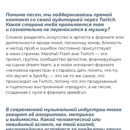
Помимо песен, ты поддерживаешь прямой
контакт со своей аудиторией через Twitch.
Какая сторона тебя проявляется там
и сознательно не переносится в музыку?
Сложно разделять искусство и артиста в формате или
деятельности вроде моей, поскольку юмор, близость
и метод проб и ошибок постоянно присутствуют
в моих стримах. Marshall Flash вне Twitch — это
проект, группа, сообщество артистов, формирующих
на сцене dream team, а в моём интернет-формате
«человека-оркестра» я стараюсь дать понять, что-то,
что звучит в Spotify, — это не то же самое, что
происходит на Twitch, потому что это продуманный
и тщательно выстроенный «продукт», а не песня,
созданная с нуля в формате speedrun.
В современной музыкальной индустрии много
говорят об алгоритмах, метриках
и видимости. Какой человеческий или
невидимый аспект, на твой взгляд,
несправедливо остаётся за пределами этого