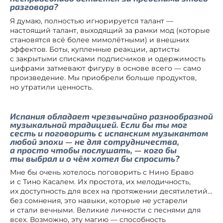
разговора?
Я думаю, полностью игнорируется талант —
настоящий талант, выходящий за рамки мод (которые
становятся всё более мимолётными) и внешних
эффектов. Боты, купленные реакции, артисты
с закрытыми списками подписчиков и одержимость
цифрами затмевают фигуру в основе всего — само
произведение. Мы приобрели больше продуктов,
но утратили ценность.
Испания обладает чрезвычайно разнообразной
музыкальной традицией. Если бы ты мог
сесть и поговорить с испанским музыкантом
любой эпохи — не для сотрудничества,
а просто чтобы послушать, — кого бы
ты выбрал и о чём хотел бы спросить?
Мне бы очень хотелось поговорить с Нино Браво
и с Тино Касалем. Их простота, их мелодичность,
их доступность для всех на протяжении десятилетий…
без сомнения, это навыки, которые не устарели
и стали вечными. Великие личности с песнями для
всех. Возможно, эту магию — способность