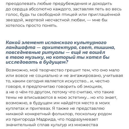
преодолевать любые предубеждения и доходить
до сердца абсолютно каждого, заставляя петь во весь
голос, будь ты свободной птицей или приглашённой
звездой, жертвой несчастной любви, — мне бы
хотелось просто понять.
Какой элемент испанского культурного
ландшафта — архитектура, свет, тишина,
повседневные ритуалы — ещё не вошёл
в твою музыку, но который ты хотел бы
исследовать в будущем?
Возможно, моё творчество грешит тем, что оно мало
или вовсе не социально и не ангажировано, учитывая
то, каким сегодня является искусство… и, честно
говоря, я предпочитаю говорить об эмоциях,
а не о чём-то другом, потому что считаю, что такие
темы не вписываются в мою эстетику… но кто знает,
возможно, в будущем им найдётся место в моих
куплетах и припевax. Я также не представляю
никакой конкретный фольклор, поскольку родом
из пригорода Мадрида, что подразумевает
значительный сплав культур из множества