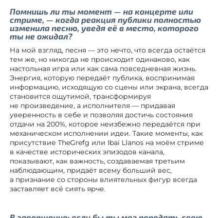
Помнишь ли ты момент — на концерте или
стриме, — когда реакция публики полностью
изменила песню, уведя её в место, которого
ты не ожидал?
На мой взгляд, песня — это нечто, что всегда остаётся
тем же, но никогда не происходит одинаково, как
настольная игра или как сама повседневная жизнь.
Энергия, которую передаёт публика, воспринимая
информацию, исходящую со сцены или экрана, всегда
становится ощутимой, трансформируя
не произведение, а исполнителя — придавая
уверенность в себе и позволяя достичь состояния
отдачи на 200%, которое неизбежно передаётся при
механическом исполнении идеи. Такие моменты, как
присутствие TheGrefg или Ibai Llanos на моём стриме
в качестве исторических эпизодов канала,
показывают, как важность, создаваемая третьим
наблюдающим, придаёт всему больший вес,
а признание со стороны влиятельных фигур всегда
заставляет всё сиять ярче.
В завершение: если бы ты мог передать свою