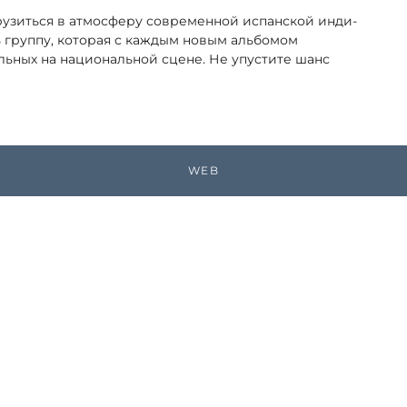
рузиться в атмосферу современной испанской инди-
ь группу, которая с каждым новым альбомом
льных на национальной сцене. Не упустите шанс
WEB
Поделиться ссылкой
АРХИВ СОБЫТИЙ