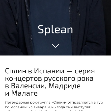
Splean
Сплин в Испании — серия
концертов русского рока
в Валенсии, Мадриде
и Малаге
Легендарная рок-группа «Сплин» отправляется в тур
по Испании: 23 января 2026 года они выступят