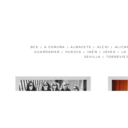
ВСЕ
A CORUÑA
ALBACETE
ALCOI
ALICA
GUARDAMAR
HUESCA
JAÉN
JÁVEA
LA
SEVILLA
TORREVIE