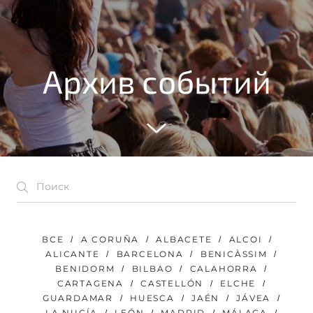
Архив событий
ВСЕ
A CORUÑA
ALBACETE
ALCOI
ALICANTE
BARCELONA
BENICÀSSIM
BENIDORM
BILBAO
CALAHORRA
CARTAGENA
CASTELLÓN
ELCHE
GUARDAMAR
HUESCA
JAÉN
JÁVEA
LA NUCÍA
LEÓN
MADRID
MÁLAGA