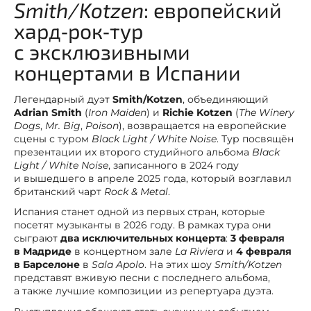
Smith/Kotzen
: европейский
хард‑рок‑тур
с эксклюзивными
концертами в Испании
Легендарный дуэт
Smith/Kotzen
, объединяющий
Adrian Smith
(
Iron Maiden
) и
Richie Kotzen
(
The Winery
Dogs
,
Mr. Big
,
Poison
), возвращается на европейские
сцены с туром
Black Light / White Noise
. Тур посвящён
презентации их второго студийного альбома
Black
Light / White Noise
, записанного в 2024 году
и вышедшего в апреле 2025 года, который возглавил
британский чарт
Rock & Metal
.
Испания станет одной из первых стран, которые
посетят музыканты в 2026 году. В рамках тура они
сыграют
два исключительных концерта
:
3 февраля
в Мадриде
в концертном зале
La Riviera
и
4 февраля
в Барселоне
в
Sala Apolo
. На этих шоу
Smith/Kotzen
представят вживую песни с последнего альбома,
а также лучшие композиции из репертуара дуэта.