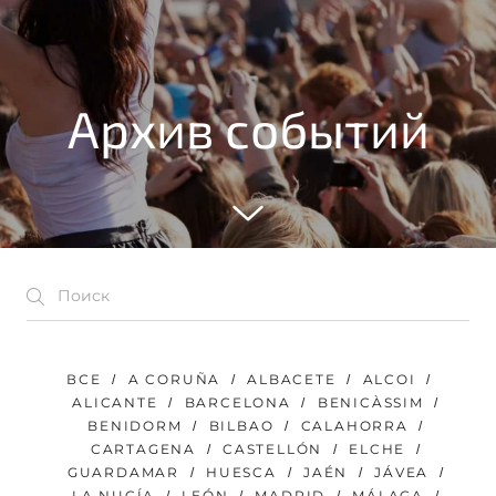
Архив событий
ВСЕ
A CORUÑA
ALBACETE
ALCOI
ALICANTE
BARCELONA
BENICÀSSIM
BENIDORM
BILBAO
CALAHORRA
CARTAGENA
CASTELLÓN
ELCHE
GUARDAMAR
HUESCA
JAÉN
JÁVEA
LA NUCÍA
LEÓN
MADRID
MÁLAGA