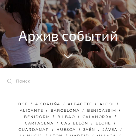
Архив событий
ВСЕ
A CORUÑA
ALBACETE
ALCOI
ALICANTE
BARCELONA
BENICÀSSIM
BENIDORM
BILBAO
CALAHORRA
CARTAGENA
CASTELLÓN
ELCHE
GUARDAMAR
HUESCA
JAÉN
JÁVEA
LA NUCÍA
LEÓN
MADRID
MÁLAGA