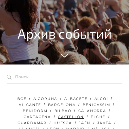
Архив событий
ВСЕ
A CORUÑA
ALBACETE
ALCOI
ALICANTE
BARCELONA
BENICÀSSIM
BENIDORM
BILBAO
CALAHORRA
CARTAGENA
CASTELLÓN
ELCHE
GUARDAMAR
HUESCA
JAÉN
JÁVEA
LA NUCÍA
LEÓN
MADRID
MÁLAGA