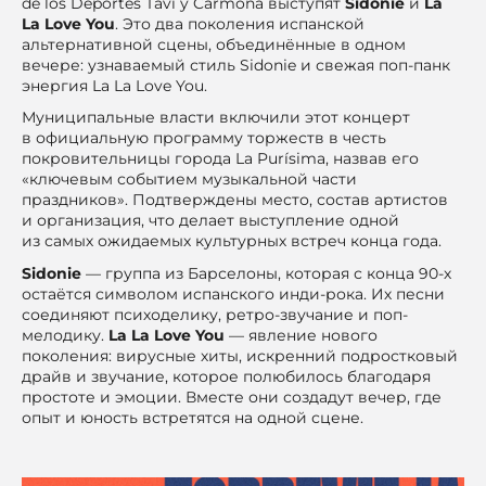
de los Deportes Tavi y Carmona выступят
Sidonie
и
La
La Love You
. Это два поколения испанской
альтернативной сцены, объединённые в одном
вечере: узнаваемый стиль Sidonie и свежая поп-панк
энергия La La Love You.
Муниципальные власти включили этот концерт
в официальную программу торжеств в честь
покровительницы города La Purísima, назвав его
«ключевым событием музыкальной части
праздников». Подтверждены место, состав артистов
и организация, что делает выступление одной
из самых ожидаемых культурных встреч конца года.
Sidonie
— группа из Барселоны, которая с конца 90-х
остаётся символом испанского инди-рока. Их песни
соединяют психоделику, ретро-звучание и поп-
мелодику.
La La Love You
— явление нового
поколения: вирусные хиты, искренний подростковый
драйв и звучание, которое полюбилось благодаря
простоте и эмоции. Вместе они создадут вечер, где
опыт и юность встретятся на одной сцене.