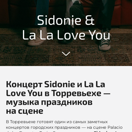
Sidonie &
La La Love You
Концерт Sidonie и La La
Love You в Торревьехе —
музыка праздников
на сцене
В Торревьехе готовят один из самых заметных
концертов городских праздников — на сцене Palacio