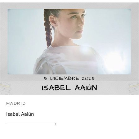
MADRID
Isabel Aaiún