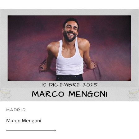
MADRID
Marco Mengoni