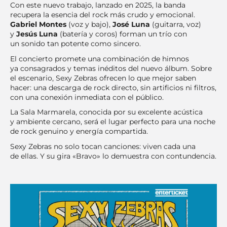
Con este nuevo trabajo, lanzado en 2025, la banda
recupera la esencia del rock más crudo y emocional.
Gabriel Montes
(voz y bajo),
José Luna
(guitarra, voz)
y
Jesús Luna
(batería y coros) forman un trío con
un sonido tan potente como sincero.
El concierto promete una combinación de himnos
ya consagrados y temas inéditos del nuevo álbum. Sobre
el escenario, Sexy Zebras ofrecen lo que mejor saben
hacer: una descarga de rock directo, sin artificios ni filtros,
con una conexión inmediata con el público.
La Sala Marmarela, conocida por su excelente acústica
y ambiente cercano, será el lugar perfecto para una noche
de rock genuino y energía compartida.
Sexy Zebras no solo tocan canciones: viven cada una
de ellas. Y su gira «Bravo» lo demuestra con contundencia.