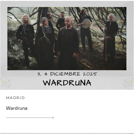
MADRID
Wardruna