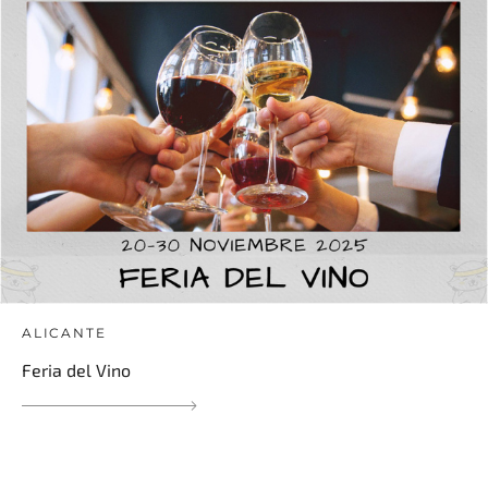
ALICANTE
Feria del Vino