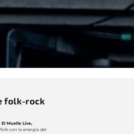
e folk-rock
n
El Muelle Live,
folk con la energía del