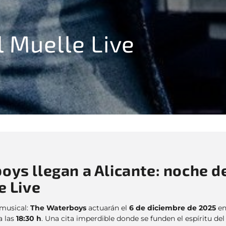
l Muelle Live
ys llegan a Alicante: noche d
e Live
 musical:
The Waterboys
actuarán el
6 de diciembre de 2025
e
a las
18:30 h
. Una cita imperdible donde se funden el espíritu del 