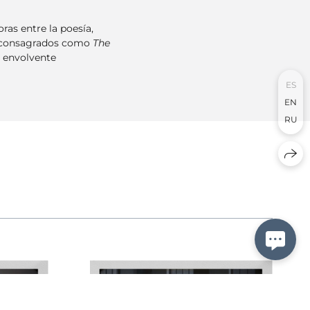
as entre la poesía,
tos consagrados como
The
y envolvente
ES
EN
RU