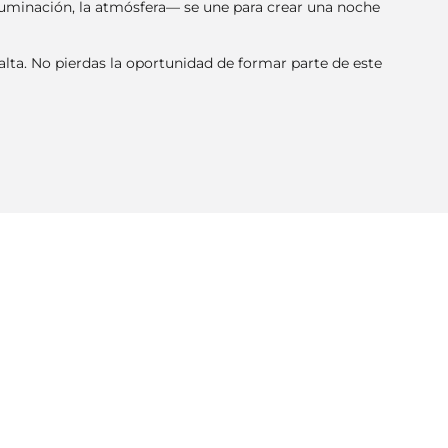
iluminación, la atmósfera— se une para crear una noche
 alta. No pierdas la oportunidad de formar parte de este
Copia el enlace
ARCHIVO DE EVENTOS