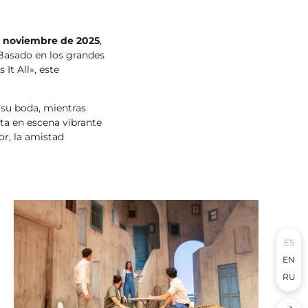
e noviembre de 2025
,
 Basado en los grandes
t All», este
 su boda, mientras
ta en escena vibrante
r, la amistad
ES
EN
RU