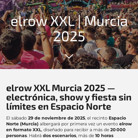
elrow XXL | Murcia
2025
elrow XXL Murcia 2025 —
electrónica, show y fiesta sin
límites en Espacio Norte
El sábado
29 de noviembre de 2025
, el recinto
Espacio
Norte (Murcia)
albergará por primera vez un evento
elrow
en formato XXL
, diseñado para recibir a más de
20 000
personas
. Habrá
dos escenarios
, más de
10 horas