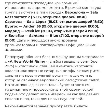
где сочетаются последние композиции
и проверенные временем хиты. В рамках мини-тура
группа выступит в пяти городах:
Барселона — Sala
Razzmatazz 2 (17.03, открытие дверей 18:30)
,
Сарагоса — Sala López (18.03, открытие дверей 18:30)
,
Бургос — Andén 56 (19.03, открытие дверей 19:00)
,
Мадрид — ReviLive (20.03, открытие дверей 19:00)
и
Бильбао — Santana — Blue (21.03, открытие дверей
19:00)
. Даты и площадки анонсированы
организаторами и подтверждены официальными
афишами.
Репертуар обещает баланс между новым материалом
с
«A New World Rising»
(альбом вышел в сентябре
2025) и классикой, ставшей визитной карточкой
коллектива: плотные гитарные риффы, четкая ритм-
секция и выразительный вокал — те элементы,
которые отличают европейский
heavy/power metal
.
На этих площадках спектакль будет строиться
на динамике и профессиональной сценической
подаче, что делает шоу интересным как для давних
поклонников, так и для новых слушателей.
Рекомендуется заранее приобретать билеты