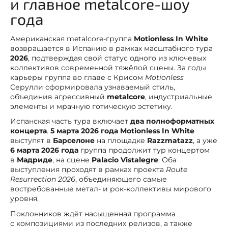
и главное metalcore-шоу
года
Американская metalcore-группа
Motionless In White
возвращается в Испанию в рамках масштабного тура
2026
, подтверждая свой статус одного из ключевых
коллективов современной тяжёлой сцены. За годы
карьеры группа во главе с Крисом
Motionless
Серулли сформировала узнаваемый стиль,
объединив агрессивный
metalcore
, индустриальные
элементы и мрачную готическую эстетику.
Испанская часть тура включает
два полноформатных
концерта
.
5 марта 2026 года
Motionless In White
выступят в
Барселоне
на площадке
Razzmatazz
, а уже
6 марта 2026 года
группа продолжит тур концертом
в
Мадриде
, на сцене
Palacio Vistalegre
. Оба
выступления проходят в рамках проекта
Route
Resurrection 2026
, объединяющего самые
востребованные метал- и рок-коллективы мирового
уровня.
Поклонников ждёт насыщенная программа
с композициями из последних релизов, а также