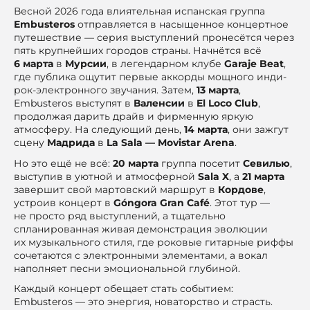
Весной 2026 года влиятельная испанская группа
Embusteros
отправляется в насыщенное концертное
путешествие — серия выступлений пронесётся через
пять крупнейших городов страны. Начнётся всё
6 марта
в
Мурсии
, в легендарном клубе
Garaje Beat
,
где публика ощутит первые аккорды мощного инди-
рок-электронного звучания. Затем,
13 марта
,
Embusteros выступят в
Валенсии
в
El Loco Club
,
продолжая дарить драйв и фирменную яркую
атмосферу. На следующий день,
14 марта
, они зажгут
сцену
Мадрида
в
La Sala — Movistar Arena
.
Но это ещё не всё:
20 марта
группа посетит
Севилью
,
выступив в уютной и атмосферной
Sala X
, а
21 марта
завершит свой мартовский маршрут в
Кордове
,
устроив концерт в
Góngora Gran Café
. Этот тур —
не просто ряд выступлений, а тщательно
спланированная живая демонстрация эволюции
их музыкального стиля, где роковые гитарные риффы
сочетаются с электронными элементами, а вокал
наполняет песни эмоциональной глубиной.
Каждый концерт обещает стать событием:
Embusteros — это энергия, новаторство и страсть.