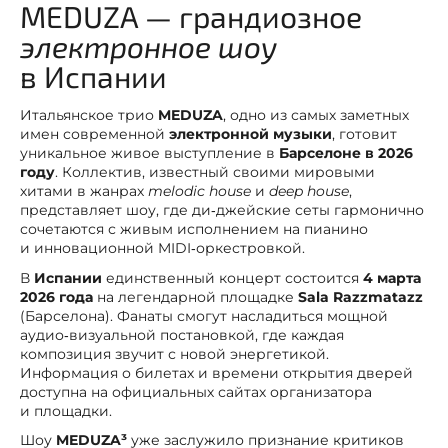
MEDUZA — грандиозное
электронное шоу
в Испании
Итальянское трио
MEDUZA
, одно из самых заметных
имен современной
электронной музыки
, готовит
уникальное живое выступление в
Барселоне в 2026
году
. Коллектив, известный своими мировыми
хитами в жанрах
melodic house
и
deep house
,
представляет шоу, где ди‑джейские сеты гармонично
сочетаются с живым исполнением на пианино
и инновационной MIDI‑оркестровкой.
В
Испании
единственный концерт состоится
4 марта
2026 года
на легендарной площадке
Sala Razzmatazz
(Барселона). Фанаты смогут насладиться мощной
аудио‑визуальной постановкой, где каждая
композиция звучит с новой энергетикой.
Информация о билетах и времени открытия дверей
доступна на официальных сайтах организатора
и площадки.
Шоу
MEDUZA³
уже заслужило признание критиков