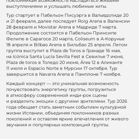
поклонникам возможность насладиться живыми
выступлениями и услышать любимые хиты.
Тур стартует в Пабельон Писуэрга в Вальядолиде 20
и 21 февраля, далее последует Roig Arena в Валенсии
28 февраля и Movistar Arena в Мадриде 7 марта.
Продолжение состоится в Пабельон Принсипе
Фелипе в Сарагосе 20 марта, Coliseum в А-Корунье
18 апреля и Bilbao Arena в Бильбао 25 апреля. Летом
группа выступит в Plaza de Toros в Гранаде 16 мая,
на Icónica Santa Lucía Sevilla Fest в Севилье 7 июня,
Plaza de toros в Толедо 20 июня, Área 12 в Аликанте
11 июля и Espacio Norte в Мурсии 17 октября. Тур
завершится в Navarra Arena в Памплоне 7 ноября.
Каждый концерт — это уникальная возможность
почувствовать энергетику группы, погрузиться
в атмосферу современной инди-рок сцены
и разделить эмоции с другими зрителями. Тур 2026
года обещает стать заметным событием культурной
жизни Испании, объединяя поклонников разных
поколений и оставляя яркие впечатления от живого
звучания и популярных композиций группы.