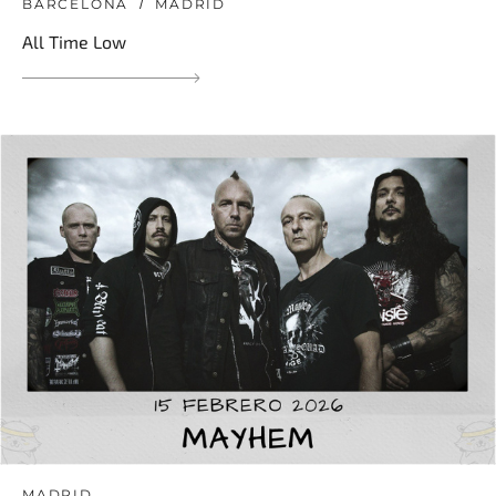
BARCELONA
MADRID
All Time Low
MADRID