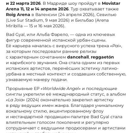
и 22 марта 2026
. В Мадриде шоу пройдут в
Movistar
Arena
11, 12 и 14 апреля 2026
. Тур охватывает также
Roig Arena
в Валенсии (24 апреля 2026), Севилью
(Live Sur Stadium, 9 мая 2026) и Бильбао (Arena
Miribilla — 15 и 16 мая 2026).
Bad Gyal, или Альба Фарело, — одна из ключевых
фигур современной испанской урбан-сцены.
Её карьера началась с вирусного успеха трека
«Pai»
,
за которым последовали ранние релизы
с характерным сочетанием
dancehall
,
reggaetón
и карибского звучания. Она стала одним из первых
испанских артистов, перенёсших эстетику латино-
урбана в местный контекст и создавших собственную,
узнаваемую манеру подачи.
Прорывные EP
«Worldwide Angel»
и последующие
синглы укрепили её международный статус, а альбом
«La Joia»
(2024) окончательно закрепил артистку
в ряду ведущих имен жанра. Благодаря уникальному
вокальному стилю, акцентированному флоу
и нестандартной продакшен-палитре Bad Gyal стала
влиятельным голосом поколения и регулярно
сотрудничает с ведущими продюсерами и артистами