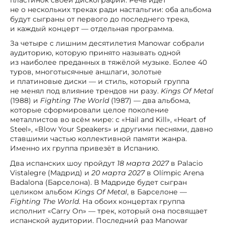
не о нескольких треках ради настальгии: оба альбома
будут сыграны от первого до последнего трека,
и каждый концерт — отдельная программа.
За четыре с лишним десятилетия Manowar собрали
аудиторию, которую принято называть одной
из наиболее преданных в тяжёлой музыке. Более 40
туров, многотысячные аншлаги, золотые
и платиновые диски — и стиль, который группа
не менял под влияние трендов ни разу.
Kings Of Metal
(1988) и
Fighting The World
(1987) — два альбома,
которые сформировали целое поколение
металлистов во всём мире: с «Hail and Kill», «Heart of
Steel», «Blow Your Speakers» и другими песнями, давно
ставшими частью коллективной памяти жанра.
Именно их группа привезёт в Испанию.
Два испанских шоу пройдут
18 марта 2027
в Palacio
Vistalegre (Мадрид) и
20 марта 2027
в Olímpic Arena
Badalona (Барселона). В Мадриде будет сыгран
целиком альбом
Kings Of Metal
, в Барселоне —
Fighting The World
. На обоих концертах группа
исполнит «Carry On» — трек, который она посвящает
испанской аудитории. Последний раз Manowar