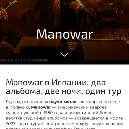
Manowar
Manowar в Испании: два
альбома, две ночи, один тур
Группа, основавшая
пауэр-метал
как жанр, снова едет
в Испанию.
Manowar
— американский квартет,
существующий с 1980 года и выпустивший более
десятка студийных альбомов — возвращается в
марте
2027
года с туром, построенным вокруг двух ключевых
пластинок своей дискографии. Речь идёт