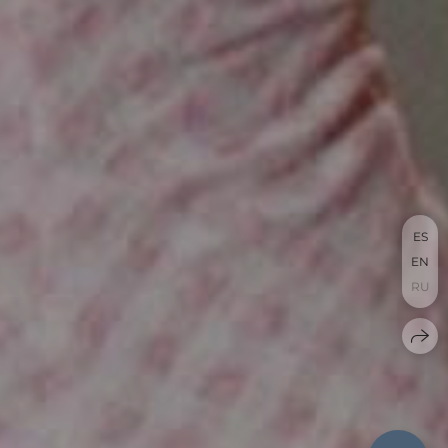
ES
EN
RU