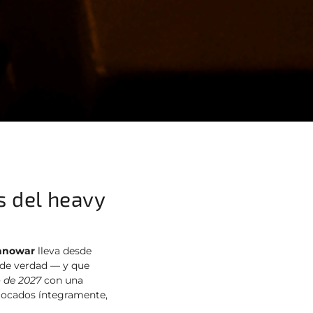
s del heavy
anowar
lleva desde
de verdad — y que
 de 2027
con una
 tocados íntegramente,