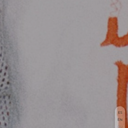
ES
EN
RU