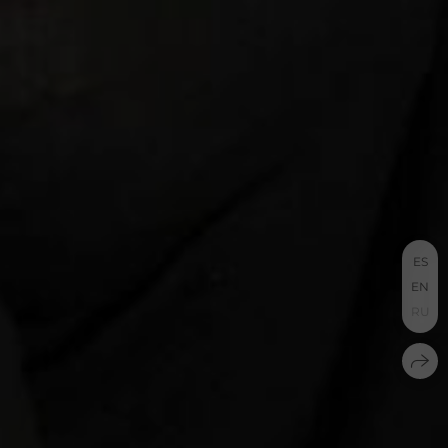
ES
EN
RU