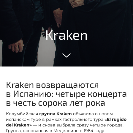
Kraken
Kraken возвращаются
в Испанию: четыре концерта
в честь сорока лет рока
Колумбийская
группа Kraken
объявила о новом
испанском туре в рамках гастрольного тура
«El rugido
del Kraken»
— и снова выбрала сразу четыре города.
Группа, основанная в Медельине в 1984 году