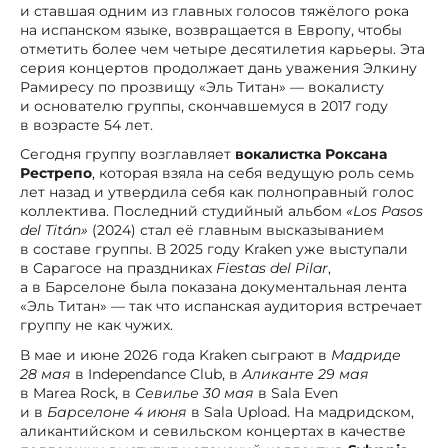
и ставшая одним из главных голосов тяжёлого рока
на испанском языке, возвращается в Европу, чтобы
отметить более чем четыре десятилетия карьеры. Эта
серия концертов продолжает дань уважения Элкину
Рамиресу по прозвищу «Эль Титан» — вокалисту
и основателю группы, скончавшемуся в 2017 году
в возрасте 54 лет.
Сегодня группу возглавляет
вокалистка Роксана
Рестрепо
, которая взяла на себя ведущую роль семь
лет назад и утвердила себя как полноправный голос
коллектива. Последний студийный альбом
«Los Pasos
del Titán»
(2024) стал её главным высказыванием
в составе группы. В 2025 году Kraken уже выступали
в Сарагосе на праздниках
Fiestas del Pilar
,
а в Барселоне была показана документальная лента
«Эль Титан» — так что испанская аудитория встречает
группу не как чужих.
В мае и июне 2026 года Kraken сыграют в
Мадриде
28 мая
в Independance Club, в
Аликанте 29 мая
в Marea Rock, в
Севилье 30 мая
в Sala Even
и в
Барселоне 4 июня
в Sala Upload. На мадридском,
аликантийском и севильском концертах в качестве