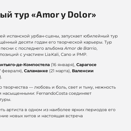
ый тур «Amor y Dolor»
лей испанской урбан-сцены, запускает юбилейный тур
ящённый десяти годам его творческой карьеры. Тур
 песни с последнего альбома
Amor de Barrio
,
озиций с участием Lia Kali, Cano и PMP.
антьяго-де-Компостела
(16 января),
Сарагосе
7 февраля),
Саламанке
(21 марта),
Валенсии
.
 творчества — любовь и боль, свет и тьму, нежность
и насыщенными: FernandoCosta соединяет
туры.
ь артиста в одном из наиболее ярких периодов его
ние новых хитов и настоящая встреча