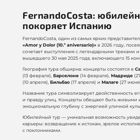
FernandoCosta: юбилейн
покоряет Испанию
FernandoCosta, один из самых ярких представите
«Amor y Dolor (10.º aniversario)»
в 2026 году, посв
сочетает выступления с легендарными треками и
вышедшего 30 мая 2025 года, включающего 15 комп
География тура обширна: концерты состоятся в
С
(13 февраля),
Барселоне
(14 февраля),
Мадриде
(2
(10 апреля),
Бильбао
(17 апреля) и
Малаге
(27 июня)
Название тура символизирует двойственность его
и правду улиц. Концерты обещают быть живыми 
эмоциональную глубину с энергией уличной куль
Юбилейный тур — уникальная возможность увидет
карьеры: возвращение к истокам, зрелое исполне
с поклонниками.