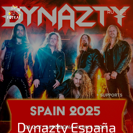
RU
Dynazty España