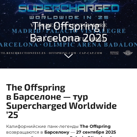
The Offspring |
Barcelona 2025
The Offspring
в Барселоне — тур
Supercharged Worldwide
’25
Калифорнийские панк-легенды
The Offspring
возвращаются в
Барселону
—
27 сентября 2025