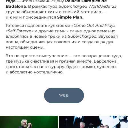
года
— чтобы зажечь сцену
Palacio Olímpico de
Badalona
. В рамках тура
Supercharged Worldwide ’25
группа объединяет хиты и свежий материал —
и к ним присоединится
Simple Plan
.
Готовься подпевать культовые
«Come Out And Play»
,
«Self Esteem»
и другие гимны панка, одновременно
влюбляясь в новые треки из
Supercharged
. Звуковая
волна, объединяющая поколения и создающая дух
настоящей сцены.
Это не простое выступление — это возвращение туда,
где музыка счастливая и грязная вместе. Барселона,
приготовься к панк-фурору: будет громко, душевно
и абсолютно ностальгично.
WEB