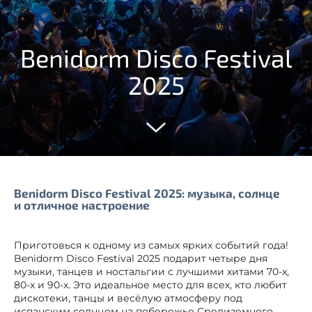
Benidorm Disco Festival
2025
Benidorm Disco Festival 2025: музыка, солнце
и отличное настроение
Приготовься к одному из самых ярких событий года!
Benidorm Disco Festival 2025 подарит четыре дня
музыки, танцев и ностальгии с лучшими хитами 70-х,
80-х и 90-х. Это идеальное место для всех, кто любит
дискотеки, танцы и весёлую атмосферу под
испанским солнцем на побережье Средиземного