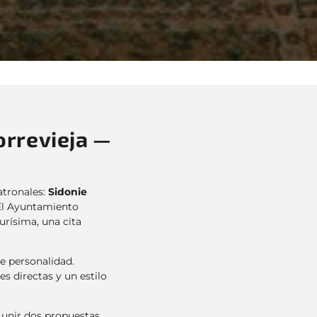
orrevieja —
atronales:
Sidonie
 El Ayuntamiento
urísima, una cita
de personalidad.
es directas y un estilo
a unir dos propuestas