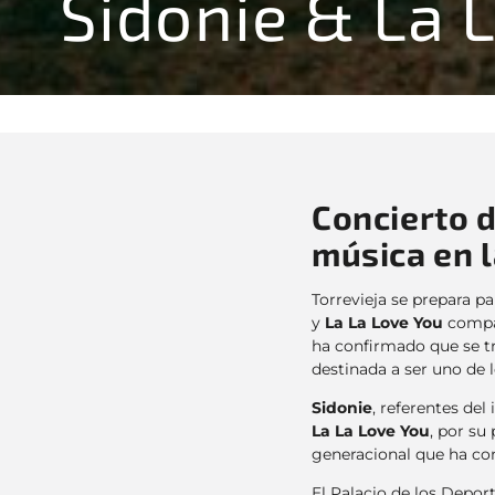
Sidonie & La 
Concierto d
música en l
Torrevieja se prepara p
y
La La Love You
compar
ha confirmado que se tr
destinada a ser uno de
Sidonie
, referentes del
La La Love You
, por su
generacional que ha co
El Palacio de los Depor