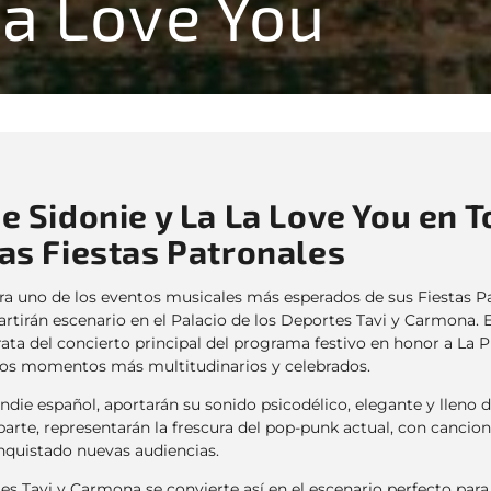
La Love You
e Sidonie y La La Love You en T
as Fiestas Patronales
ara uno de los eventos musicales más esperados de sus Fiestas P
tirán escenario en el Palacio de los Deportes Tavi y Carmona.
ata del concierto principal del programa festivo en honor a La P
 los momentos más multitudinarios y celebrados.
 indie español, aportarán su sonido psicodélico, elegante y lleno 
 parte, representarán la frescura del pop-punk actual, con cancion
nquistado nuevas audiencias.
tes Tavi y Carmona se convierte así en el escenario perfecto par