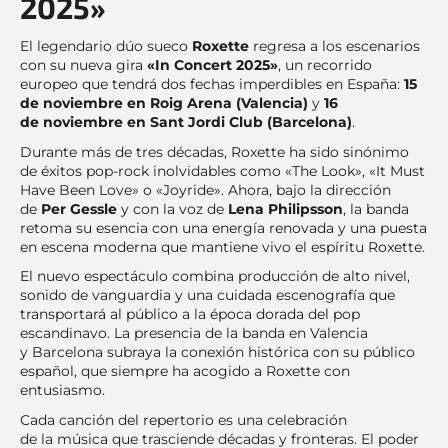
2025»
El legendario dúo sueco
Roxette
regresa a los escenarios
con su nueva gira
«In Concert 2025»
, un recorrido
europeo que tendrá dos fechas imperdibles en España:
15
de noviembre en Roig Arena (Valencia)
y
16
de noviembre en Sant Jordi Club (Barcelona)
.
Durante más de tres décadas, Roxette ha sido sinónimo
de éxitos pop-rock inolvidables como «The Look», «It Must
Have Been Love» o «Joyride». Ahora, bajo la dirección
de
Per Gessle
y con la voz de
Lena Philipsson
, la banda
retoma su esencia con una energía renovada y una puesta
en escena moderna que mantiene vivo el espíritu Roxette.
El nuevo espectáculo combina producción de alto nivel,
sonido de vanguardia y una cuidada escenografía que
transportará al público a la época dorada del pop
escandinavo. La presencia de la banda en Valencia
y Barcelona subraya la conexión histórica con su público
español, que siempre ha acogido a Roxette con
entusiasmo.
Cada canción del repertorio es una celebración
de la música que trasciende décadas y fronteras. El poder