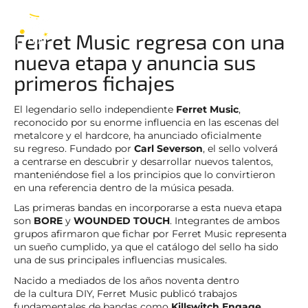
Ferret Music
ES
Ferret Music regresa con una
nueva etapa y anuncia sus
primeros fichajes
El legendario sello independiente
Ferret Music
,
reconocido por su enorme influencia en las escenas del
metalcore y el hardcore, ha anunciado oficialmente
su regreso. Fundado por
Carl Severson
, el sello volverá
a centrarse en descubrir y desarrollar nuevos talentos,
manteniéndose fiel a los principios que lo convirtieron
en una referencia dentro de la música pesada.
Las primeras bandas en incorporarse a esta nueva etapa
son
BORE
y
WOUNDED TOUCH
. Integrantes de ambos
grupos afirmaron que fichar por Ferret Music representa
un sueño cumplido, ya que el catálogo del sello ha sido
una de sus principales influencias musicales.
Nacido a mediados de los años noventa dentro
de la cultura DIY, Ferret Music publicó trabajos
fundamentales de bandas como
Killswitch Engage
,