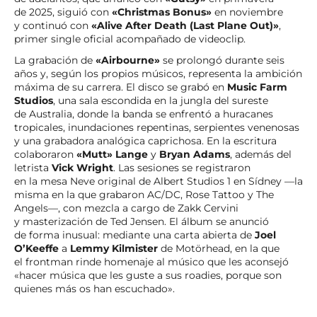
de 2025, siguió con
«Christmas Bonus»
en noviembre
y continuó con
«Alive After Death (Last Plane Out)»
,
primer single oficial acompañado de videoclip.
La grabación de
«Airbourne»
se prolongó durante seis
años y, según los propios músicos, representa la ambición
máxima de su carrera. El disco se grabó en
Music Farm
Studios
, una sala escondida en la jungla del sureste
de Australia, donde la banda se enfrentó a huracanes
tropicales, inundaciones repentinas, serpientes venenosas
y una grabadora analógica caprichosa. En la escritura
colaboraron
«Mutt» Lange
y
Bryan Adams
, además del
letrista
Vick Wright
. Las sesiones se registraron
en la mesa Neve original de Albert Studios 1 en Sídney —la
misma en la que grabaron AC/DC, Rose Tattoo y The
Angels—, con mezcla a cargo de Zakk Cervini
y masterización de Ted Jensen. El álbum se anunció
de forma inusual: mediante una carta abierta de
Joel
O’Keeffe
a
Lemmy Kilmister
de Motörhead, en la que
el frontman rinde homenaje al músico que les aconsejó
«hacer música que les guste a sus roadies, porque son
quienes más os han escuchado».