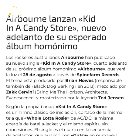
Airbourne
ES
Airbourne lanzan «Kid
In A Candy Store», nuevo
adelanto de su esperado
álbum homónimo
Los rockeros australianos
Airbourne
han publicado
su nuevo single
«Kid In A Candy Store»
, cuarto adelanto
de su próximo álbum homónimo
«Airbourne»
, que verá
la luz el
28 de agosto
a través de
Spinefarm Records
.
El tema está producido por
Brian Howes
(responsable
también de «Black Dog Barking» en 2013), mezclado por
Zakk Cervini
(Bring Me The Horizon, Architects,
Evanescence) y masterizado por la leyenda
Ted Jensen
.
Según la propia banda,
«Kid In A Candy Store»
es un himno clásico de iniciación, cortado de la misma
tela que
«Whole Lotta Rosie»
de AC/DC: la misma
energía de batalla-jacket y el mismo espíritu sin
concesiones. El single es el cuarto en la secuencia
de adelantos, que arrancó con
«Gutsy»
en primavera