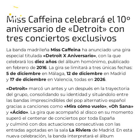
Miss Caffeina
ES
Miss Caffeina celebrará el 10º
aniversario de «Detroit» con
tres conciertos exclusivos
La banda madrileña
Miss Caffeina
ha anunciado una gira
especial titulada
«Detroit X Aniversario»
, con la que
celebrará los
diez años
del álbum homónimo, publicado
en febrero de
2016
. La gira se limitará a tres únicas fechas:
5 de diciembre
en Málaga,
12 de diciembre
en Madrid
y
17 de diciembre
en Valencia, todas en
2026
.
«Detroit»
marcó un antes y un después en la trayectoria
del grupo, consolidando su identidad y situándolo entre
las bandas imprescindibles del pop alternativo español
gracias a canciones como
«Mira cómo vuelo»
,
«Oh Sana»
y
«Ácido»
. La gira que acompañó al disco en su momento
superó el centenar de conciertos por toda España
y culminó con dos actuaciones consecutivas con las
entradas agotadas en la sala
La Riviera
de Madrid. En esta
nueva celebración, la banda interpretará el álbum