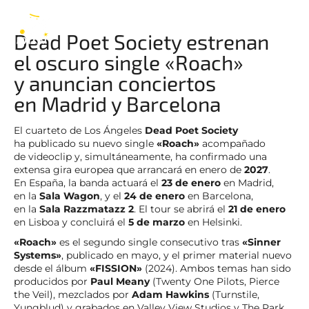
Dead Poet Society
ES
Dead Poet Society estrenan
el oscuro single «Roach»
y anuncian conciertos
en Madrid y Barcelona
El cuarteto de Los Ángeles
Dead Poet Society
ha publicado su nuevo single
«Roach»
acompañado
de videoclip y, simultáneamente, ha confirmado una
extensa gira europea que arrancará en enero de
2027
.
En España, la banda actuará el
23 de enero
en Madrid,
en la
Sala Wagon
, y el
24 de enero
en Barcelona,
en la
Sala Razzmatazz 2
. El tour se abrirá el
21 de enero
en Lisboa y concluirá el
5 de marzo
en Helsinki.
«Roach»
es el segundo single consecutivo tras
«Sinner
Systems»
, publicado en mayo, y el primer material nuevo
desde el álbum
«FISSION»
(2024). Ambos temas han sido
producidos por
Paul Meany
(Twenty One Pilots, Pierce
the Veil), mezclados por
Adam Hawkins
(Turnstile,
Yungblud) y grabados en Valley View Studios y The Park,