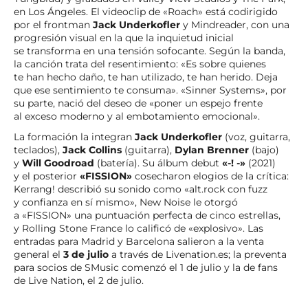
en Los Ángeles. El videoclip de «Roach» está codirigido
por el frontman
Jack Underkofler
y Mindreader, con una
progresión visual en la que la inquietud inicial
se transforma en una tensión sofocante. Según la banda,
la canción trata del resentimiento: «Es sobre quienes
te han hecho daño, te han utilizado, te han herido. Deja
que ese sentimiento te consuma». «Sinner Systems», por
su parte, nació del deseo de «poner un espejo frente
al exceso moderno y al embotamiento emocional».
La formación la integran
Jack Underkofler
(voz, guitarra,
teclados),
Jack Collins
(guitarra),
Dylan Brenner
(bajo)
y
Will Goodroad
(batería). Su álbum debut
«-! -»
(2021)
y el posterior
«FISSION»
cosecharon elogios de la crítica:
Kerrang! describió su sonido como «alt.rock con fuzz
y confianza en sí mismo», New Noise le otorgó
a «FISSION» una puntuación perfecta de cinco estrellas,
y Rolling Stone France lo calificó de «explosivo». Las
entradas para Madrid y Barcelona salieron a la venta
general el
3 de julio
a través de Livenation.es; la preventa
para socios de SMusic comenzó el 1 de julio y la de fans
de Live Nation, el 2 de julio.