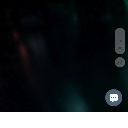
ES
EN
RU