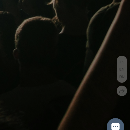
ES
EN
RU