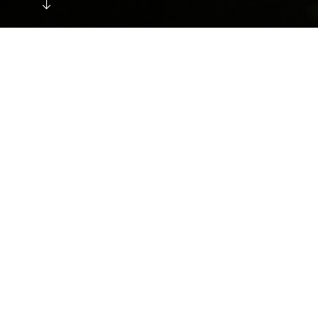
TODOS
ALBACETE
ALICANTE
BARCELONA
BE