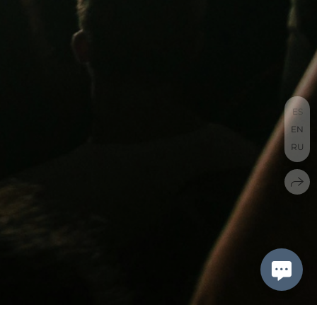
ES
EN
RU