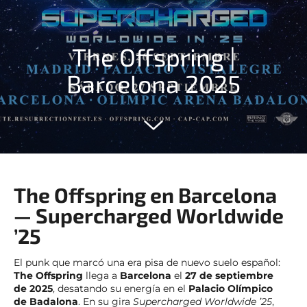
The Offspring |
Barcelona 2025
The Offspring en Barcelona
— Supercharged Worldwide
’25
El punk que marcó una era pisa de nuevo suelo español:
The Offspring
llega a
Barcelona
el
27 de septiembre
de 2025
, desatando su energía en el
Palacio Olímpico
de Badalona
. En su gira
Supercharged Worldwide ’25
,