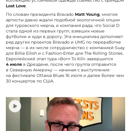
коллекцию устойчивой одежды совместно с брендом
Lost Love
.
По словам президента Bravado
Matt Young
, многие
артисты давно ждали подобной экологичной опции
для туровского мерча, и компания рада, что Social D
стала одной из первых групп, взявших новые
футболки и худи в дорогу. Эта инициатива дополняет
ряд других проектов Bravado и UMG по переработке
мерча — в их числе сотрудничество с компанией Suay
для Billie Eilish и с Fashion-Enter для The Rolling Stones.
Европейский этап тура «Born To Kill» завершится
4 июля
в Дрездене, после чего группа отправится
в Северную Америку — начиная с выступления
на фестивале Ottawa Blues 16 июля и далее более чем
30 концертов по США.