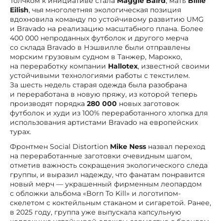
Толчком к инициативе стала
Maggie Baird
, мать
Billie
Eilish
, чья многолетняя экологическая позиция
вдохновила команду по устойчивому развитию UMG
и Bravado на реализацию масштабного плана. Более
400 000 непроданных футболок и другого мерча
со склада Bravado в Нэшвилле были отправлены
морским грузовым судном в Танжер, Марокко,
на переработку компании
Hallotex
, известной своими
устойчивыми технологиями работы с текстилем.
За шесть недель старая одежда была разобрана
и переработана в новую пряжу, из которой теперь
производят порядка
280 000
новых заготовок
футболок и худи из 100% переработанного хлопка для
использования артистами Bravado на европейских
турах.
Фронтмен Social Distortion
Mike Ness
назвал переход
на переработанные заготовки очевидным шагом,
отметив важность сокращения экологического следа
группы, и выразил надежду, что фанатам понравится
новый мерч — украшенный фирменным леопардом
с обложки альбома «Born To Kill» и логотипом-
скелетом с коктейльным стаканом и сигаретой. Ранее,
в 2025 году, группа уже выпускала капсульную