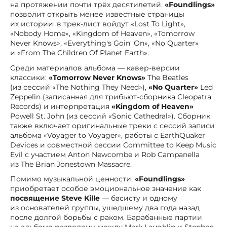
на протяжении почти трёх десятилетий.
«Foundlings»
позволит открыть менее известные страницы
их истории: в трек-лист войдут «Lost To Light»,
«Nobody Home», «Kingdom of Heaven», «Tomorrow
Never Knows», «Everything's Goin' On», «No Quarter»
и «From The Children Of Planet Earth».
Среди материалов альбома — кавер-версии
классики:
«Tomorrow Never Knows»
The Beatles
(из сессий «The Nothing They Need»),
«No Quarter»
Led
Zeppelin (записанная для трибьют-сборника Cleopatra
Records) и интерпретация
«Kingdom of Heaven»
Powell St. John (из сессий «Sonic Cathedral»). Сборник
также включает оригинальные треки с сессий записи
альбома «Voyager to Voyager», работы с EarthQuaker
Devices и совместной сессии Committee to Keep Music
Evil с участием Anton Newcombe и Rob Campanella
из The Brian Jonestown Massacre.
Помимо музыкальной ценности,
«Foundlings»
приобретает особое эмоциональное значение как
посвящение Steve Kille
— басисту и одному
из основателей группы, ушедшему два года назад
после долгой борьбы с раком. Барабанные партии