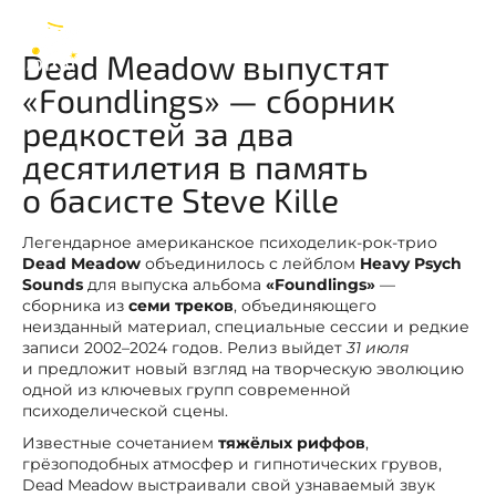
Dead Meadow
RU
Dead Meadow выпустят
«Foundlings» — сборник
редкостей за два
десятилетия в память
о басисте Steve Kille
Легендарное американское психоделик-рок-трио
Dead Meadow
объединилось с лейблом
Heavy Psych
Sounds
для выпуска альбома
«Foundlings»
—
сборника из
семи треков
, объединяющего
неизданный материал, специальные сессии и редкие
записи 2002–2024 годов. Релиз выйдет
31 июля
и предложит новый взгляд на творческую эволюцию
одной из ключевых групп современной
психоделической сцены.
Известные сочетанием
тяжёлых риффов
,
грёзоподобных атмосфер и гипнотических грувов,
Dead Meadow выстраивали свой узнаваемый звук