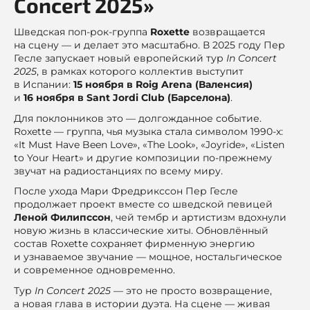
Concert 2025»
Шведская поп-рок-группа
Roxette
возвращается
на сцену — и делает это масштабно. В 2025 году Пер
Гесле запускает новый европейский тур
In Concert
2025
, в рамках которого коллектив выступит
в Испании:
15 ноября в Roig Arena (Валенсия)
и
16 ноября в Sant Jordi Club (Барселона)
.
Для поклонников это — долгожданное событие.
Roxette — группа, чья музыка стала символом 1990-х:
«It Must Have Been Love», «The Look», «Joyride», «Listen
to Your Heart» и другие композиции по-прежнему
звучат на радиостанциях по всему миру.
После ухода Мари Фредрикссон Пер Гесле
продолжает проект вместе со шведской певицей
Леной Филипссон
, чей тембр и артистизм вдохнули
новую жизнь в классические хиты. Обновлённый
состав Roxette сохраняет фирменную энергию
и узнаваемое звучание — мощное, ностальгическое
и современное одновременно.
Тур
In Concert 2025
— это не просто возвращение,
а новая глава в истории дуэта. На сцене — живая