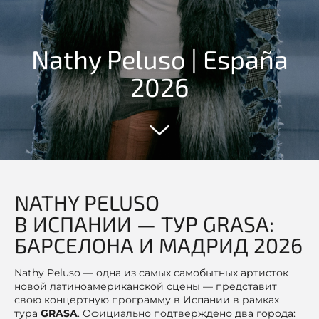
Nathy Peluso | España
2026
NATHY PELUSO
В ИСПАНИИ — ТУР GRASA:
БАРСЕЛОНА И МАДРИД 2026
Nathy Peluso — одна из самых самобытных артисток
новой латиноамериканской сцены — представит
свою концертную программу в Испании в рамках
тура
GRASA
. Официально подтверждено два города: