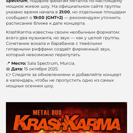
Spectrum
, подарив фанатам металла по-настоящему
мощное живое шоу. На официальном сайте группы
указано время начала в
21:00
, но отдельные площадки
сообщают о
19:00 (GMT+2)
— рекомендуем уточнить
расписание ближе к дате концерта.
KrashKarma известны своим необычным форматом:
всего два музыканта, но звук — как у целой группы.
Сочетание вокала и барабанов с тяжёлыми
гитарными риффами создаёт фирменный звук,
который невозможно перепутать.
📍
Место:
Sala Spectrum, Murcia.
📅
Дата:
15 октября 2025.
👉 Следите за обновлениями и добавляйте концерт
в календарь, чтобы не пропустить одно из самых
мощных осенних шоу.