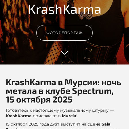
KrashKarma
ФОТОРЕПОРТАЖ
KrashKarma в Мурсии: ночь
метала в клубе Spectrum,
15 октября 2025
Готовьтесь к настоящему музыкальному штурму —
KrashKarma
приезжают в
Murcia
!
15 октября 2025 года дуэт выступит на сцене
Sala