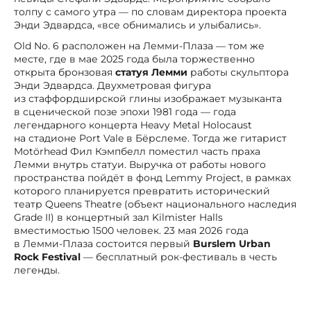
толпу с самого утра — по словам директора проекта
Энди Эдвардса, «все обнимались и улыбались».
Old No. 6 расположен на Лемми-Плаза — том же
месте, где в мае 2025 года была торжественно
открыта бронзовая
статуя Лемми
работы скульптора
Энди Эдвардса. Двухметровая фигура
из стаффордширской глины изображает музыканта
в сценической позе эпохи 1981 года — года
легендарного концерта Heavy Metal Holocaust
на стадионе Port Vale в Бёрслеме. Тогда же гитарист
Motörhead Фил Кэмпбелл поместил часть праха
Лемми внутрь статуи. Выручка от работы нового
пространства пойдёт в фонд Lemmy Project, в рамках
которого планируется превратить исторический
театр Queens Theatre (объект национального наследия
Grade II) в концертный зал Kilmister Halls
вместимостью 1500 человек. 23 мая 2026 года
в Лемми-Плаза состоится первый
Burslem Urban
Rock Festival
— бесплатный рок-фестиваль в честь
легенды.