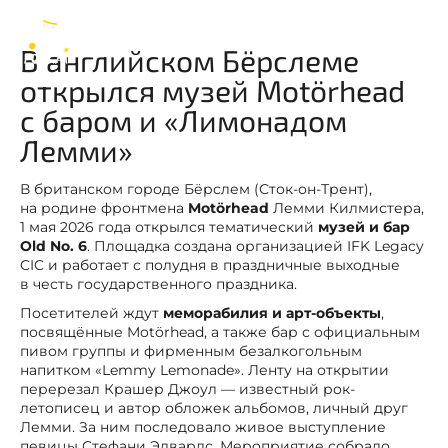
Motörhead
RU
В английском Бёрслеме
открылся музей Motörhead
с баром и «Лимонадом
Лемми»
В британском городе Бёрслем (Сток-он-Трент),
на родине фронтмена
Motörhead
Лемми Килмистера,
1 мая 2026 года открылся тематический
музей и бар
Old No. 6
. Площадка создана организацией IFK Legacy
CIC и работает с полудня в праздничные выходные
в честь государственного праздника.
Посетителей ждут
меморабилия и арт-объекты
,
посвящённые Motörhead, а также бар с официальным
пивом группы и фирменным безалкогольным
напитком «Lemmy Lemonade». Ленту на открытии
перерезал Крашер Джоул — известный рок-
летописец и автор обложек альбомов, личный друг
Лемми. За ним последовало живое выступление
певицы Стефани Эдвардс. Мероприятие собрало