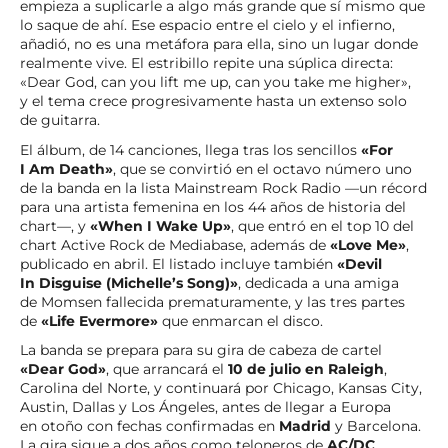
empieza a suplicarle a algo más grande que sí mismo que
lo saque de ahí. Ese espacio entre el cielo y el infierno,
añadió, no es una metáfora para ella, sino un lugar donde
realmente vive. El estribillo repite una súplica directa:
«Dear God, can you lift me up, can you take me higher»,
y el tema crece progresivamente hasta un extenso solo
de guitarra.
El álbum, de 14 canciones, llega tras los sencillos
«For
I Am Death»
, que se convirtió en el octavo número uno
de la banda en la lista Mainstream Rock Radio —un récord
para una artista femenina en los 44 años de historia del
chart—, y
«When I Wake Up»
, que entró en el top 10 del
chart Active Rock de Mediabase, además de
«Love Me»
,
publicado en abril. El listado incluye también
«Devil
In Disguise (Michelle’s Song)»
, dedicada a una amiga
de Momsen fallecida prematuramente, y las tres partes
de
«Life Evermore»
que enmarcan el disco.
La banda se prepara para su gira de cabeza de cartel
«Dear God»
, que arrancará el
10 de julio en Raleigh
,
Carolina del Norte, y continuará por Chicago, Kansas City,
Austin, Dallas y Los Ángeles, antes de llegar a Europa
en otoño con fechas confirmadas en
Madrid
y Barcelona.
La gira sigue a dos años como teloneros de
AC/DC