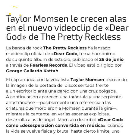
Reckless
ES
Taylor Momsen le crecen alas
en el nuevo videoclip de «Dear
God» de The Pretty Reckless
La banda de rock
The Pretty Reckless
ha lanzado
el videoclip oficial de
«Dear God»
, tema homónimo
de su quinto álbum de estudio, publicado el
26 de junio
a través de
Fearless Records
. El vídeo está dirigido por
George Gallardo Kattah
.
El clip arranca con la vocalista
Taylor Momsen
recreando
la imagen de la portada del disco: sentada frente
a un escritorio ante una pared con una cruz colgada.
A continuación aparecen una tarántula y una serpiente
arrastrándose —posiblemente una referencia a las
criaturas que mordieron a Momsen durante la gira—,
mientras la cantante, en varias escenas explícitas,
desarrolla alas de ángel. Momsen describió
«Dear God»
como «desesperación convertida en música»
: cuando
la vida se vuelve física y brutal hasta cierto límite, uno