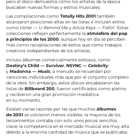
pero el disco demuestra cómo los artistas de la época
buscaban nuevas formas y estilos musicales.
Las compilaciones como
Totally Hits 2001
también
alcanzaron posiciones altas en las listas e incluían éxitos
como
Usher — U Remind Me
y
Alicia Keys — Fallin’
. Estas
colecciones reflejan perfectamente la
atmósfera del pop
a principios de los 2000
, aunque hoy en día se perciben
más como recopilaciones de éxitos que como trabajos
creativos independientes de los artistas.
Incluso álbumes comercialmente exitosos, como
Destiny’s Child —
Survivor
,
NSYNC —
Celebrity
y
Madonna —
Music
, a menudo se recuerdan por
canciones individuales más que por el conjunto completo
de la obra. Sin embargo, estos discos encabezaron las
listas de
Billboard 200
, fueron certificados como platino
y recibieron una gran promoción mediática
en su momento.
Existen varias razones por las que muchos
álbumes
de 2001
se volvieron menos visibles: la mayoría de los
lanzamientos contaba con solo unos pocos sencillos
clave; la competencia en el mercado musical era muy alta
debido a la enorme cantidad de música que se publicaba;