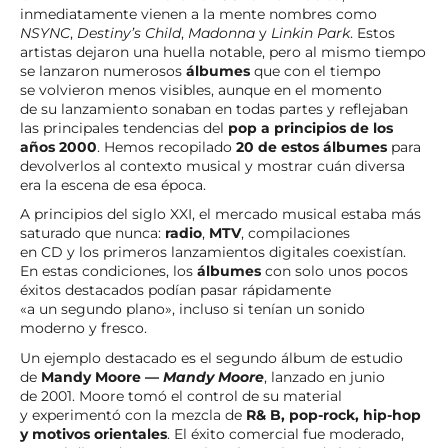
inmediatamente vienen a la mente nombres como
NSYNC
,
Destiny’s Child
,
Madonna
y
Linkin Park
. Estos
artistas dejaron una huella notable, pero al mismo tiempo
se lanzaron numerosos
álbumes
que con el tiempo
se volvieron menos visibles, aunque en el momento
de su lanzamiento sonaban en todas partes y reflejaban
las principales tendencias del
pop a principios de los
años 2000
. Hemos recopilado
20 de estos álbumes
para
devolverlos al contexto musical y mostrar cuán diversa
era la escena de esa época.
A principios del siglo XXI, el mercado musical estaba más
saturado que nunca:
radio
,
MTV
, compilaciones
en CD y los primeros lanzamientos digitales coexistían.
En estas condiciones, los
álbumes
con solo unos pocos
éxitos destacados podían pasar rápidamente
«a un segundo plano», incluso si tenían un sonido
moderno y fresco.
Un ejemplo destacado es el segundo álbum de estudio
de
Mandy Moore —
Mandy Moore
, lanzado en junio
de 2001. Moore tomó el control de su material
y experimentó con la mezcla de
R& B, pop-rock, hip-hop
y motivos orientales
. El éxito comercial fue moderado,